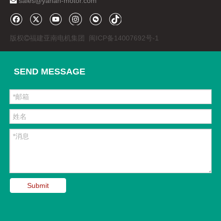
sales@yanan-motor.com

812×550×400
外形尺寸 ( 含 DC/DC)(mm)
（金属板）
版权
福建亚南电机集团
闽ICP备14007692号-1

上一条:
SEND MESSAGE
下一条:
车用
燃料电池
Submit