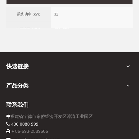
系统功率 (kW)
32
电压范围 (VDC)
450~750
冷启动温度 (℃ )
-25
储存温度 (℃ )
-35~60
快速链接
运行环境温度 (℃ )
-25~45
产品分类
气体入口压力（barg）
2.0/1.9 (H2/Air)
联系我们
防护等级
IP67
福建省宁德市东侨经济开发区漳湾工业园区

通讯方式
CAN 2.0B
 400 0080 999
+ 86-
593-
2589506

重量 (kg)
105