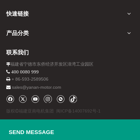
只要kW和kVA保持在其额定值以下。不建议低于额定PF，因为发
电机的运行效率较低。超过kW额定值或kVA额定值都会损坏设备。
快速链接
超前和滞后功率因数如何影响柴油发电机
如果仅将电阻连接到发电机，并测量电压和电流，则它们的交
产品分类
流波形将在数字仪表上显示时匹配。两个信号在正值和负值之间交
替，但它们同时跨越0V和0A。换句话说，电压和电流是“同相”。
在这种情况下，负载的功率因数为1.0或100%。但是，建筑物
联系我们
中的大多数设备的功率因数都不是100%，这意味着它们的电压和
福建省宁德市东侨经济开发区漳湾工业园区

电流会相互偏移：
 400 0080 999
如果交流电压峰值领先于电流峰值，则负载具有滞后的功率因
+ 86-
593-
2589506

数。具有这种行为的负载称为感性负载，它们包括电动机和变压
sales@yanan-motor.com

器。
另一方面，如果电流超前于电压，则负载具有超前功率因数。
具有这种行为的负载称为电容负载，它们包括电池、电容器组和一
版权
福建亚南电机集团
闽ICP备14007692号-1

些电子设备。
大多数建筑物的感性负载多于容性负载。这意味着整体功率因
数通常滞后，而柴油发电机组专为此类负载而设计。但是，如果建
SEND MESSAGE
筑物有许多容性负载，业主必须小心，因为发电机电压会随着功率