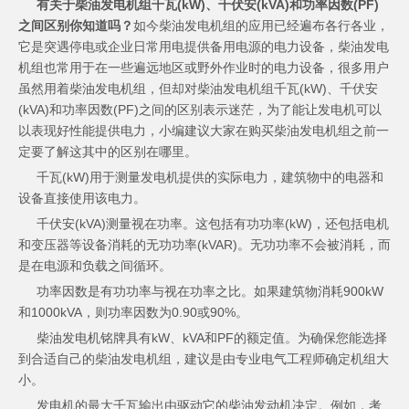
有关于柴油发电机组千瓦(kW)、千伏安(kVA)和功率因数(PF)
之间区别你知道吗？
如今
柴油发电机组
的应用已经遍布各行各业，
它是突遇停电或企业日常用电提供备用电源的电力设备，柴油发电
机组也常用于在一些遍远地区或野外作业时的电力设备，很多用户
虽然用着柴油发电机组，但却对柴油发电机组千瓦(kW)、千伏安
(kVA)和功率因数(PF)之间的区别表示迷茫，为了能让发电机可以
以表现好性能提供电力，小编建议大家在购买柴油发电机组之前一
定要了解这其中的区别在哪里。
千瓦(kW)用于测量发电机提供的实际电力，建筑物中的电器和
设备直接使用该电力。
千伏安(kVA)测量视在功率。这包括有功功率(kW)，还包括电机
和变压器等设备消耗的无功功率(kVAR)。无功功率不会被消耗，而
是在电源和负载之间循环。
功率因数是有功功率与视在功率之比。如果建筑物消耗900kW
和1000kVA，则功率因数为0.90或90%。
柴油发电机铭牌具有kW、kVA和PF的额定值。为确保您能选择
到合适自己的柴油发电机组，建议是由专业电气工程师确定机组大
小。
发电机的最大千瓦输出由驱动它的柴油发动机决定。例如，考