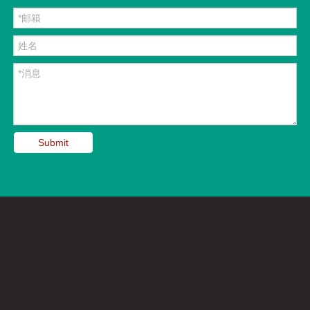
因数超前而变得不稳定。这将触发自动保护，断开设备与建筑物的
连接。
希望亚南小编的介绍能够对您有所帮助，如果您想要了解更多
柴油发电机的知识，您可以浏览亚南的网站，我们会为您提供更专
业的服务。www.yanan-motor.cn/
Submit