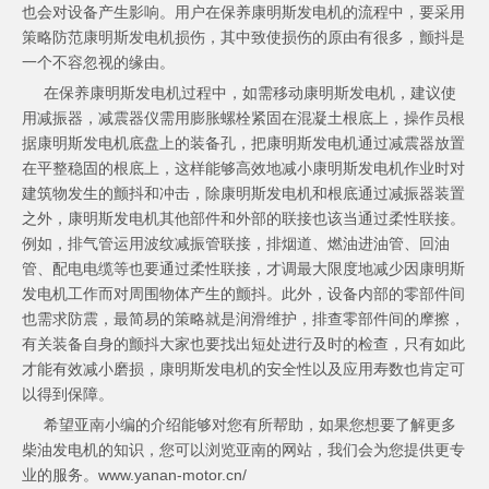
也会对设备产生影响。用户在保养康明斯发电机的流程中，要采用
策略防范康明斯发电机损伤，其中致使损伤的原由有很多，颤抖是
一个不容忽视的缘由。
在保养康明斯发电机过程中，如需移动康明斯发电机，建议使
用减振器，减震器仪需用膨胀螺栓紧固在混凝土根底上，操作员根
据康明斯发电机底盘上的装备孔，把康明斯发电机通过减震器放置
在平整稳固的根底上，这样能够高效地减小康明斯发电机作业时对
建筑物发生的颤抖和冲击，除康明斯发电机和根底通过减振器装置
之外，康明斯发电机其他部件和外部的联接也该当通过柔性联接。
例如，排气管运用波纹减振管联接，排烟道、燃油进油管、回油
管、配电电缆等也要通过柔性联接，才调最大限度地减少因康明斯
发电机工作而对周围物体产生的颤抖。此外，设备内部的零部件间
也需求防震，最简易的策略就是润滑维护，排查零部件间的摩擦，
有关装备自身的颤抖大家也要找出短处进行及时的检查，只有如此
才能有效减小磨损，康明斯发电机的安全性以及应用寿数也肯定可
以得到保障。
希望亚南小编的介绍能够对您有所帮助，如果您想要了解更多
柴油发电机的知识，您可以浏览亚南的网站，我们会为您提供更专
业的服务。www.yanan-motor.cn/