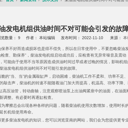
油发电机组供油时间不对可能会引发的故
浏览数量：
9
作者： 本站编辑 发布时间： 2022-11-10 来源：
本
为保养不好而造成损坏也是得不偿失，所以在日常使用中，不要忽略
柴油
勤检查、勤保养”，柴油发电机组启动成功后，应检查有无异常噪音及震动
，可能由于使用不当等原因造成供油时间过早或者过晚的情况，影响机组
柴油发电机组供油时间不对可能引发的故障。
的“当、当”的金属敲缸声，启动困难，柴油机工作不柔和、功率不足、
的敲击声，柴油机的转速不能随着油门加大而提高，机温高、功率下降、
缸高压油管，转动曲轴，注意观察喷油泵上出油阀紧座中的油面，在油面
新调整。有必要时再逐缸检查。
为摩擦总会出现各种各样的问题，随着柴油机使用次数增加，使用时长的
延长机组使用寿命。
油发电机的知识，您可以浏览亚南的网站，我们会为您提供更专业的服务。www