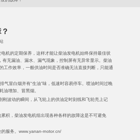
障？
站
发电机
的定期保养，这样才能让柴油发电机始终保持最佳状
，有无漏油、漏水、漏气现象，控制屏有无异常显示。柴油
的工作效率，一般供油时间是否准确无法直接判断，只能通
排气冒白烟并有“生油”味，低速时容易停车。喷油时间过晚
耗油增加、冒黑烟。
刚刚波动的瞬间，从飞轮上的供油定时刻线和飞轮壳上记
累积，柴油发电机组出现各种各样的故障这是不可避免
.yanan-motor.cn/