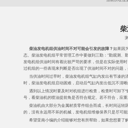
柴
["wechat","weibo","qzone","douban","email"]
柴油发电机组供油时间不对可能会引发的故障？
如果因
态。柴油发电机组平常管理工作中要做到三勤：“勤观测、
发电机组供油时间有着比较严苛的要求，但是在实际使用时
过机组的一些表现来判断是否出现了供油时间不对的问题，
当供油时间过早时，柴油发电机组气缸内发出有节凑的清脆
时，柴油发电机组启动困难，启动后气缸内发出低沉不清晰
遇到以上情况时要及时对机组进行检查，检查时可卸下*
号，看柴油机的喷油提前角是否符合规定。若不符合，应重
柴油机由大部分为金属材质零件组合而成，长时间运转因
的，没有永远用不坏的机械，发电机组维修保养只是尽可能
希望亚南小编的介绍能够对您有所帮助，如果您想要了解更多柴