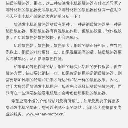
铝质的散热器。那么，这二种柴油发电机组散热器有什么差异呢？
哪种材质的散热器更易散热呢？哪种材质的散热器价格高一点呢？
今天亚南电机小编来给大家简单分析一下！
柴油发电机组散热器材质有两种，一种是铜质散热器另一种是
铝质散热器。铜质散热器有保温散热作用、但散热较慢，制作也较
贵；而铝质散热器散热较快，但容易氧化。
铝质散热器，散热快，散热量大；铜质的则正好相反，在导热
系数上，铜质的相对更好一些，如果温度很高的话，铝质散热器更
容易被氧化，从而影响散热性能。
如果单论导热性能的话，铜质的确实比铝质的要快很多，但在
散热方面，铝却要比铜快一些。如果你是使用的是铜质散热器，则
需要增加风扇的转速和功率才能达到和铝一样的散热效果。因此，
对于大多普通柴油发电机用户一般首先会选择铝材质的散热片。而
只有在一些高端柴油发电机组才会考虑使用铜质的散热器。
希望亚南小编的介绍能够对您有所帮助，如果您想要了解更多
柴油发电机的知识，您可以浏览亚南的网站，我们会为您提供更专
业的服务。www.yanan-motor.cn/