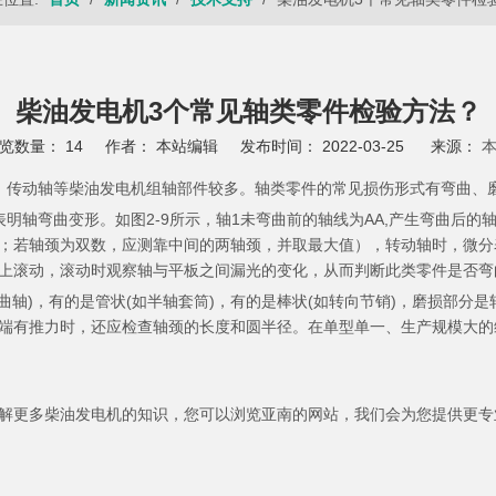
柴油发电机3个常见轴类零件检验方法？
览数量：
14
作者： 本站编辑 发布时间： 2022-03-25 来源：
、传动轴等
柴油发电机组
轴部件较多。轴类零件的常见损伤形式有弯曲、
弯曲变形。如图2-9所示，轴1未弯曲前的轴线为AA,产生弯曲后的轴
；若轴颈为双数，应测靠中间的两轴颈，并取最大值），转动轴时，微分
上滚动，滚动时观察轴与平板之间漏光的变化，从而判断此类零件是否弯
轴)，有的是管状(如半轴套筒)，有的是棒状(如转向节销)，磨损部分
端有推力时，还应检查轴颈的长度和圆半径。在单型单一、生产规模大的
油发电机的知识，您可以浏览亚南的网站，我们会为您提供更专业的服务。ww