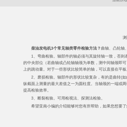
浏
["wechat","weibo","qzone","douban","email"]
柴油发电机3个常见轴类零件检验方法？
曲轴、凸轮轴
1、弯曲检验。轴部件的轴必须与其旋转轴一致，否则表明轴
的中央部位（若曲轴或凸轮轴轴颈为单数，测中间轴颈即可
上的跳动量。对于一些形状比较简单的轴，可以直接在平板
2、磨损检验。轴部件的形状比较复杂，有的是曲转(如曲
纵截面上测量的最大差值之一为圆柱度。当轴颈的一端或两
提高检验效率。
3、断裂检验。可用检视法、探测法检验。
希望亚南小编的介绍能够对您有所帮助，如果您想要了解更多柴