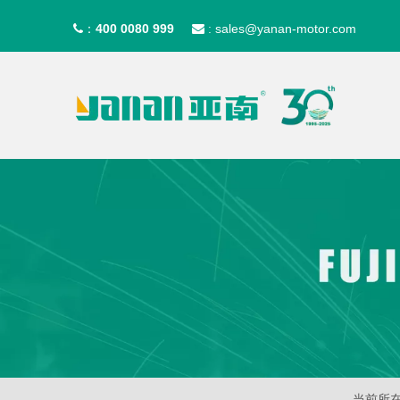
400 0080 999
sales@yanan-motor.com
：

:
当前所在