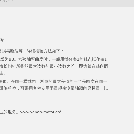
本站
磨损与断裂等，详细检验方法如下：
线为BB。检验轴弯曲度时，一般用微分表2的触点抵住轴1
表长指针所指的最大读数与最小读数之差，即为轴在径向圆
曲。
是轴颈。在同一横截面上测量的最大差值的一半是圆度在同一
维修单位，可采用各种专用限量规来测量轴颈的磨损量，以
w.yanan-motor.cn/