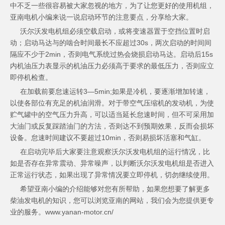
中不乏一些很容易被大家忽视的地方，为了让您更好的使用机组，
亚南电机小编来说一说启动环节的注意要点，分享给大家。
沃尔沃发电机组必须空载启动，或将变速器置于空挡位置时启
动；启动马达与的啮合时间最长不应超过30s，两次启动的时间间
隔应不少于2min，否则电气系统过热会烧损启动马达。启动后15s
内机油压力表显示的机油压力必须高于要求的最低压力，否则应立
即停机检查。
在加载前要怠速运转3—5min;如果是冷机，要逐渐增加转速，
以使各部位有充足的机油润滑。对于带空气压缩机的发动机，为使
贮气罐中的空气压力升高，可以适当延长怠速时间，但不可采用加
大油门或反复踩踏油门的方法，否则达不到预期效果，反而会损坏
设备。怠速时间建议不要超过10min，否则易损坏活塞和气缸。
在启动完毕后大家要注意观察沃尔沃发电机组的运行情况，比
如是否存在异常震动、异常噪声，以判断沃尔沃发电机组是否进入
正常运行状态，如果出现了异常情况要立即停机，切勿继续使用。
希望亚南小编的介绍能够对您有所帮助，如果您想要了解更多
柴油发电机的知识，您可以浏览亚南的网站，我们会为您提供更专
业的服务。www.yanan-motor.cn/