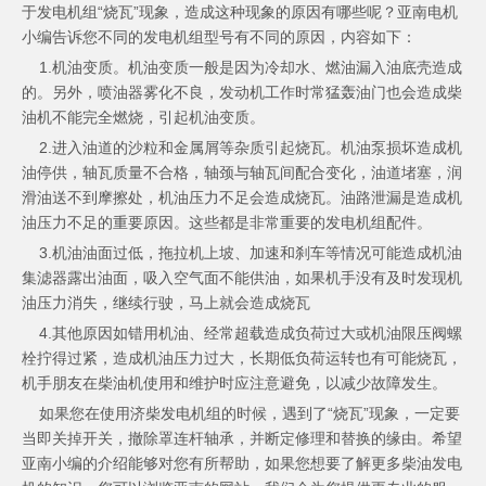
于发电机组“烧瓦”现象，造成这种现象的原因有哪些呢？亚南电机
小编告诉您不同的发电机组型号有不同的原因，内容如下：
1.机油变质。机油变质一般是因为冷却水、燃油漏入油底壳造成
的。另外，喷油器雾化不良，发动机工作时常猛轰油门也会造成柴
油机不能完全燃烧，引起机油变质。
2.进入油道的沙粒和金属屑等杂质引起烧瓦。机油泵损坏造成机
油停供，轴瓦质量不合格，轴颈与轴瓦间配合变化，油道堵塞，润
滑油送不到摩擦处，机油压力不足会造成烧瓦。油路泄漏是造成机
油压力不足的重要原因。这些都是非常重要的发电机组配件。
3.机油油面过低，拖拉机上坡、加速和刹车等情况可能造成机油
集滤器露出油面，吸入空气面不能供油，如果机手没有及时发现机
油压力消失，继续行驶，马上就会造成烧瓦
4.其他原因如错用机油、经常超载造成负荷过大或机油限压阀螺
栓拧得过紧，造成机油压力过大，长期低负荷运转也有可能烧瓦，
机手朋友在柴油机使用和维护时应注意避免，以减少故障发生。
如果您在使用济柴发电机组的时候，遇到了“烧瓦”现象，一定要
当即关掉开关，撤除罩连杆轴承，并断定修理和替换的缘由。希望
亚南小编的介绍能够对您有所帮助，如果您想要了解更多柴油发电