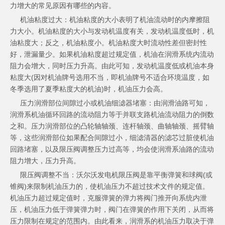
力增大的常见原因有哪些的内容。
机油粘度过大：机油粘度的大小表明了机油流动时的内摩擦阻
力大小。机油粘度的大小与发动机温度有关，发动机温度低时，机
油粘度大；反之，机油粘度小。机油粘度大时流动性差但密封性
好，泄漏量少。如果机油粘度超过规定值，机油在润滑系统内流动
阻力会增大，同时压力升高。由此可知，发动机温度低或机油本身
粘度大(因对机油牌号选用不当，即机油牌号不适合环境温度，如
冬季选用了夏季粘度大的机油)时，机油压力会高。
压力润滑部位间隙过小或机油细滤器堵塞：由润滑油路可知，
润滑系机油循环回路的流动阻力等于并联支路机油流动阻力的倒数
之和。压力润滑部位的凸轮轴轴颈、连杆轴颈、曲轴轴颈、摇臂轴
等，这些润滑部位如果配合间隙过小，细滤清器的滤芯过脏使机油
回路堵塞，以及限压阀调整压力过高等，均会使润滑系油路的流动
阻力增大，压力升高。
限压阀调整不当：沃尔沃发电机限压阀是靠平衡弹簧和球阀(或
锥阀)来限制机油压力的，使机油压力不超过技术文件的规定值。
机油压力超过规定值时，克服弹簧的弹力将阀门推开向系统内泄
压，机油压力低于弹簧弹力时，阀门在弹簧的作用下关闭，从而将
压力限制在规定的范围内。由此看来，润滑系的机油压力取决于弹