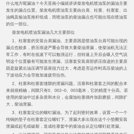
什么地方呢漏油？今天亚南小编就讲讲柴发电机喷油泵的漏油主要
发生的漏点位置。柴发电机喷油泵主要由台肩、柱塞、柱塞套、出
油阀及输油泵推杆组成，而喷油泵的柴油漏点也可能出现在喷油泵
的任一部位。
柴发电机喷油泵漏油几大主要部位
1、柱塞套的安装台肩漏油。主要原因是喷油泵台肩可能出现的
漏点也较多，挤压痕迹严重会导致大量柴油泄漏，使柴油机无法正
常工作，有时在低速下可以勉强运行，但转速上升后会吸入空气说
明这个位置极有可能发生泄漏。活塞套安装肩部挤压痕迹的主要原
因是旋紧出油压调节器座扭力过大，考虑是否运作时高压柴油的上
下波动应力会导致加速疲劳拉伤。
2、柱塞和柱塞套缝隙的泄漏问题。活塞和柱塞套之间的配合本
来就很精确，间隙只有0、002~0、003毫米，它的精度十分高。若
使用的柴油中过多杂质和水分，会腐蚀柱塞偶件加剧磨损，间隙扩
大，柴油泄漏。
3、柱塞套定位的螺钉漏油。为了起到密封效果，设置一个一个
纯铜的垫子在柱塞套定位螺钉下。泄漏大多出现在这个小垫圈安装
泄漏或起毛或破裂，造成柱塞套中的柴油会从定位螺钉处泄漏。