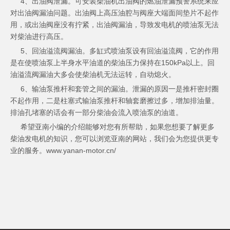
4、出油阀泄漏。可安装柴油机出油阀的燃油泄漏预警系统来应
对出油阀漏油问题。出油阀上高压油腔与阀座大端面间垫片不起作
用，或出油阀座没有拧紧，出油阀漏油，导致发电机的喷油泵无法
对柴油进行高压。
5、回油溢流阀漏油。多缸式喷油泵设有回油溢流阀，它的作用
是在使喷油泵上半身水平油道的柴油压力保持在150kPa以上。回
油溢流阀漏油大多会使柴油机无法运转，自动熄火。
6、输油泵推杆和套管之间的漏油。泄漏的原因一是推杆密封圈
不起作用，二是柱塞式输油泵推杆和轴套磨擦过多，增加排油量。
排油孔堵塞的话会有一部分柴油会流入喷油泵的油道。
希望亚南小编的介绍能够对您有所帮助，如果您想要了解更多
柴油发电机的知识，您可以浏览亚南的网站，我们会为您提供更专
业的服务。www.yanan-motor.cn/