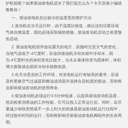
护机组呢？如果柴油发电机进水了我们该怎么办？今天亚南小编就
教教你！
一、柴油发电机在比较冷的温度里的维护方法
1.
发动机
在冷天运行时，由于温度比较低，难以达到活塞压缩
气体自燃温度，因此必须采取辅助措施，柴油发动机启动之前需预
热启动。
2. 柴油发电机组停放在露天的地方，应随时注意天气的变化，
当地气温低于-4℃度时，应放掉柴油机冷却水箱中冷却水，因
为-4℃度时水的体积变化比较大，当水从液体转变为固体时，体积
增大膨胀就会损坏冷却水箱散热器。
3.在天冷恶劣的工作环境，对发电机运行有较高的要求，应该
及时更换空气过滤器和燃油滤清器并选择合适粘度的柴油，否则将
会影响柴油发动机的使用寿命。
4.柴油发动机必须运行3-5分钟低速，以提高柴油发动机温度，
然后检查润滑油的工作性能，它可以投入正常运行后。同时，应尽
量减少加快突然或不一步上到大的加速器柴油发动机运行过程中，
经过较长时间的运行，否则将影响济柴柴油发电机阀组件的生命周
期。