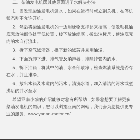
二、柴油发电机因其他原因进了水解决办法
1、当发现柴油发电机进水，如果在运行时就立刻关机，在停机
状态则不允许开机。
2、然后将柴油发电机的一边用硬物支撑起来抬高，使发动机油
底壳放油部位处于低位置，旋下放油螺塞，拔出油标尺，使油底壳
内的水自行流出。
3、拆下空气滤清器，换下新的滤芯并且用油浸。
4、下面拆卸下进、排气管及消声器，排除掉管内的水。
5、拆下油箱，将其中的油、水全部放净，检查燃油系统是否存
在水，并且排净。
6、放出水箱及水道内的污水，清洗水道，加入清洁的河水或煮
沸后的井水至水
希望
亚南
小编的介绍能够对您有所帮助，如果您想要了解更多
柴油发电机的知识，您可以浏览亚南的网站，我们会为您提供更专
业的服务。www.yanan-motor.cn/