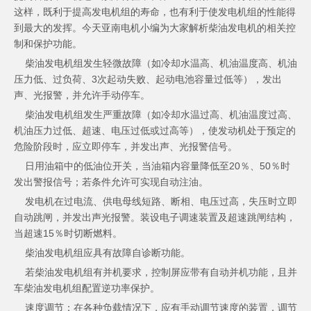
这样，既利于提高发电机组的寿命，也有利于使发电机组的性能得
到最大的发挥。今天亚南电机小编为大家解析柴油发电机的相关控
制和保护功能。
柴油发电机组发生轻微故障（如冷却水温高、机油温度高、机油
压力低、过负荷、3次起动失败、起动电池容量过低等），发出
声、光报警，并允许手动停车。
柴油发电机组发生严重故障（如冷却水温过高、机油温度过高、
机油压力过低、超速、电压过低或过高等），使发动机处于预定的
危险阶段时，应立即停车，并发出声、光报警信号。
日用油箱中的低油位开关，当油箱内容量降低至20％、50％时
发出警报信号；若条件允许可实现自动注油。
发电机在过电流、供电母线短路、断相、电压过高，失压时立即
自动跳闸，并发出声光报警。装设电子调速装置及超速跳闸结构，
当超速15％时切断燃料。
柴油发电机组应具有故障自诊断功能。
若柴油发电机组有并机要求，控制屏应带有自动并机功能，且并
车柴油发电机组配置逆功率保护。
速度调节：在各种负载情况下，应有手动调节速度的装置，调节