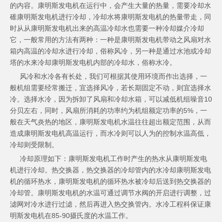
的内容。康明斯发电机在运行中，会产生大量的热量，需要冷却水
碓康明斯发电机进行冷却，冷却水将康明斯发电机的热量带走，同
时从从康明斯发电机出来的高温冷却水也需要一种冷却媒介冷却
它，一般常用的方法有两种：一种是
康明斯发电机
带动之风扇对水
箱内高温的冷却水进行冷却，俗称风冷，另一种是通过水池或冷却
塔的水来冷却康明斯发电机内部的冷却水，俗称水冷。
风冷和水冷各有长处，我们可根据其使用环境而作出选择，一
般机组需要经常搬迁，宜选择风冷，若长期固定不动，则宜选择水
冷。选择水冷，因为拆卸了风扇和冷却水箱，可以减低机组噪音10
分贝左右，同时，风扇所消耗的功率约为机组额定功率的5%，一
般在天气炎热的地区，康明斯发电机水温往往超出额定范围，从而
造成康明斯发电机高温运行，而水冷则可以人为的控制水温高低，
冷却则受限制。
冷却原理如下：康明斯发电机工作时产生的热水从康明斯发电
机进行冷却。热交换器，热交换器的冷却管内的水冷却康明斯发电
机的循环热水，康明斯发电机的循环热水被冷却后送到热交换器的
冷却管。康明斯发电机的水温可通过调节水阀的开启进行调整，过
滤网对冷水进行过滤，然后再进入热交换管内。水冷工程科保证康
明斯发电机在85-90摄氏度的水温工作。