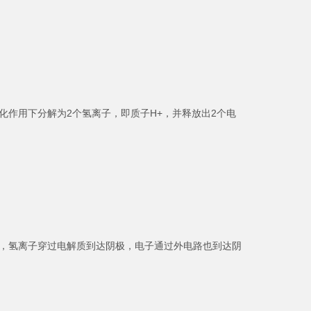
作用下分解为2个氢离子，即质子H+，并释放出2个电
，氢离子穿过电解质到达阴极，电子通过外电路也到达阴