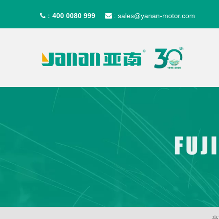
400 0080 999
sales@yanan-motor.com
：

:
当