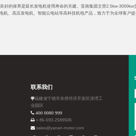
的保养是延长发电机使用寿命的关建。亚南集团主营2.5kw-3000k
电机、高压发电机、智能云电站等高科技机电产品，致力于为全球客户提
联系我们
福建省宁德市东侨经济开发区漳湾工

业园区
 400 0080 999
+ 86-
593-
2589506

sales@yanan-motor.com
