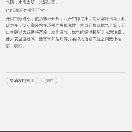
气阻；水质太脏，水温过高。
(4)活塞环作业不正常
开口空隙过小，使活塞环开裂；六合空隙过小，使活塞环卡死；积
碳太多，使活塞环粘在环槽内失掉弹性，构成开裂或燃气走漏；开
口空隙过大或磨损严峻，发作漏气。燃气的漏泄损坏了光滑油膜，
使外表温度过高。活塞环开裂后碎片易掉入活塞气缸之间致使拉
缸、咬缸。
柴油发电机组
拉缸