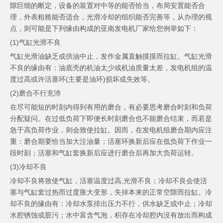
隙巨细的断定，设备的装置对中等的能否恰当，布局安置能否合
理，外表粗糙能否适合，光滑冷却的组织能否完善等，从办理的视
点，则可能是下列缘由构成的亚南发电机厂家给您例举如下：
(1)气缸光滑不良
气缸光滑油缺乏或供油中止，发作金属直触摸摸而拉缸。气缸光滑
不良的缘由有：油底壳的机油太少或机油质量太差，发电机组的温
度过高或许活塞环(主要是油环)损坏或失效等。
(2)磨合不行充沛
在尽可能短的时刻内得到有用的磨合，有必要思考磨合时刻和负荷
分配疑问。在过低负荷下即便长时刻磨合也不能磨合结束，而若是
急于高负荷作业，则会致使拉缸。因而，在发电机组磨合期内应注
重：磨合期要恰当加大注油量；活塞环换新后应在低负荷下作业一
段时刻；活塞和气缸套换新后应进行磨合后再加大负荷运转。
(3)冷却不良
冷却不良将致使气缸，活塞温度过高,光滑不良；冷却不良会使活
塞与气缸套过热而过度胀大变形，失掉本来的正常空隙而拉缸。冷
却不良的缘由有：冷却水泵排出压力不行，供水缺乏或中止；冷却
水腔锈蚀或脏污；水中富含气泡，积存在冷却腔内没有放出而构成