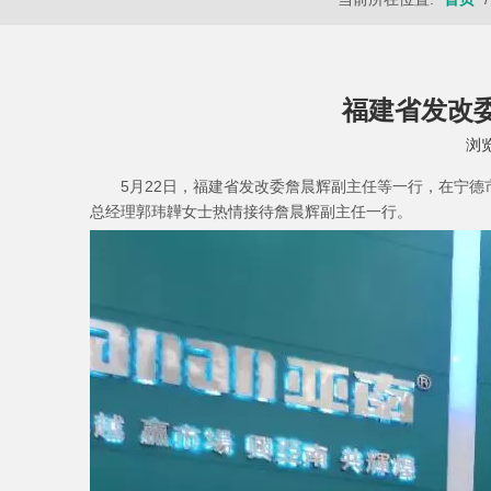
福建省发改
浏
["wechat","weibo","qzone","douban","email"]
5月22日，福建省发改委詹晨辉副主任等一行，在宁德
总经理郭玮韡女士热情接待詹晨辉副主任一行。