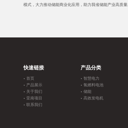
模式，大力推动储能商业化应用，助力我省储能产业高质量
快速链接
产品分类
首页
智慧电力
产品展示
氢燃料电池
关于我们
储能
亚南项目
高效发电机
联系我们