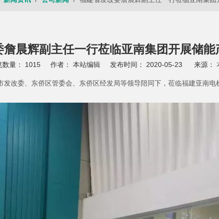
委詹晨辉副主任一行莅临亚南集团开展储能
览数量：
1015
作者： 本站编辑 发布时间： 2020-05-23 来源：
市发改委、东侨区管委会、东侨区经发局等领导陪同下，莅临福建亚南电