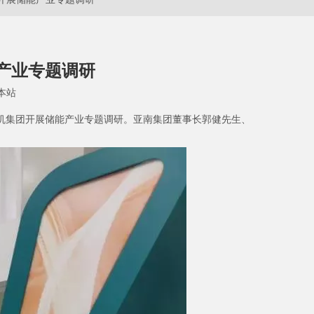
产业专题调研
本站
机集团开展储能产业专题调研。亚南集团董事长郭健先生、