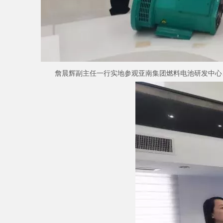
詹晨辉副主任一行实地参观亚南集团燃料电池研发中心、