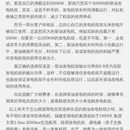
的。要是自己的满载达到300KW，那就只想买个300KW的柴油发
电机组，其实，这是不科学的。发电机组长时间满载运行，对缸机
曲轴之类部件损伤很大，减少了机组的使用寿命。
而另一部分客户却相反，总担心自己的发电机组发出来的电不
够自己使用，总是想买大的柴油发电机。例如实际的负载只有
50KW，却要买一台200KW的发电机组，也是不可取。第一，会造
成非常大的浪费提高油耗。第二，柴油发电机长时间在小负载运行
中，柴油燃烧不充分，时间长了以后，造成发电机组的积碳严重，
对发电机组的损害也相当大。
最正确的选择应该是：柴油发电机组输出功率的0.8倍为实际
发电机组的输出功率，这样，不仅能够保住发电机组不超载运行，
也能改保证发电机组不会长时间低负荷运行，以此延长柴油发电机
组的使用寿命。
在此提醒广大销费者，在选择柴油发电机组的时候，能够事先
测算好用电负荷的大小，接着根据负荷大小来选购发电机组。
以上有关于怎么根据用电负荷选择合适的柴油发电机组介绍，如
有不明白请咨询亚南电机。福建亚南电机集团创始于1993年,集团
主营2.5kw-3000kw交流船用、陆用发电机组、膜电极（质子交换
膜电极）发电设备、是一家集科研、生产、销售为一体的现代化高