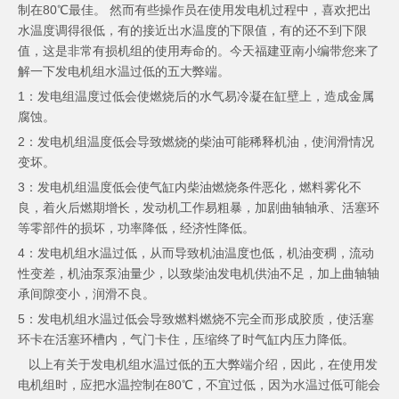
制在80℃最佳。 然而有些操作员在使用发电机过程中，喜欢把出
水温度调得很低，有的接近出水温度的下限值，有的还不到下限
值，这是非常有损机组的使用寿命的。今天福建亚南小编带您来了
解一下发电机组水温过低的五大弊端。
1：发电组温度过低会使燃烧后的水气易冷凝在缸壁上，造成金属
腐蚀。
2：发电机组温度低会导致燃烧的柴油可能稀释机油，使润滑情况
变坏。
3：发电机组温度低会使气缸内柴油燃烧条件恶化，燃料雾化不
良，着火后燃期增长，发动机工作易粗暴，加剧曲轴轴承、活塞环
等零部件的损坏，功率降低，经济性降低。
4：发电机组水温过低，从而导致机油温度也低，机油变稠，流动
性变差，机油泵泵油量少，以致柴油发电机供油不足，加上曲轴轴
承间隙变小，润滑不良。
5：发电机组水温过低会导致燃料燃烧不完全而形成胶质，使活塞
环卡在活塞环槽内，气门卡住，压缩终了时气缸内压力降低。
以上有关于发电机组水温过低的五大弊端介绍，因此，在使用发
电机组时，应把水温控制在80℃，不宜过低，因为水温过低可能会