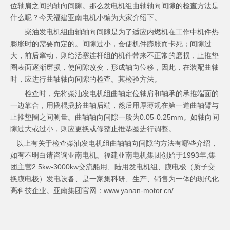
位轴肩之间的轴向间隙。那么发电机组曲轴轴向间隙的检查方法是
什么呢？今天福建亚南电机小编为大家介绍下。
柴油发电机组曲轴轴向间隙是为了适应内燃机在工作中机件热
膨胀时的需要而定的。间隙过小，会使机件膨胀而卡死；间隙过
大，前后窜动，则给活塞连杆组的机件带来不正常的磨损，止推垫
圈表面逐渐磨损，使间隙改变，形成轴向位移，因此，在装配曲轴
时，应进行曲轴轴向间隙的检查。其检验方法。
检查时，先将柴油发电机组曲轴定位轴肩和轴承的承推端面的
一边靠合，用撬棍撬挤曲轴后端，然后用厚薄规在第一道曲轴臂与
止推垫圈之间测量。曲轴轴向间隙一般为0.05-0.25mm。如轴向间
隙过大或过小，则应更换或修整止推垫圈进行调整。
以上有关于检查柴油发电机组曲轴轴向间隙的方法有哪些介绍，
如有不明白请咨询亚南电机。福建亚南电机集团创始于1993年,集
团主营2.5kw-3000kw交流船用、陆用发电机组、膜电极（质子交
换膜电极）发电设备、是一家集科研、生产、销售为一体的现代化
高科技企业。亚南集团官网：www.yanan-motor.cn/