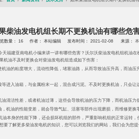
果柴油发电机组长期不更换机油有哪些危
览数量：
16
作者： 本站编辑 发布时间： 2021-02-08 来源：
天福建亚南电机小编来讲一讲有哪些危害？沃尔沃柴油发电机组机油在
果机油不及时更换会对柴油发电机组造成如下伤害：
使机油的粘度增大，流动性降低，堵塞油路，从而导致油压升高，而油压
酸等进入油箱，与金属粉末一起，混合成污泥。不及时更换机油，只会让
机油清洁性差，或者机油过薄，这些会导致机油的压力下降，而机油压力
油，机油的性能变差，就会导致气缸、活塞等部件出现磨损，而维修更换
油本身的性能下降，还会损坏机组的部件，严重影响机组的正常运转，
解更多柴油发电机的知识，您可以浏览我们的网站，我们会为您提供更专业的服务