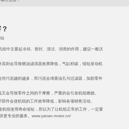
害？
本站
机组中主要起冷却、密封、清洁、润滑的作用，建议一般沃
升高则会导致燃油滤清器效果降低，气缸积碳，缩短发动机
这些污泥越积越多，而污泥会堵塞油孔与过滤器，加剧零件
低又会导致零件之间的干摩擦，严重的会引发机组燃烧。
零部件会使机组的工作效率降低，影响各项销售活动。
使机组使用寿命缩短，所以为了让机组正常的工作，一定要
。www.yanan-motor.cn/