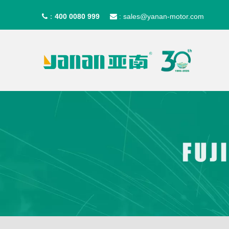
400 0080 999
sales@yanan-motor.com
：

: