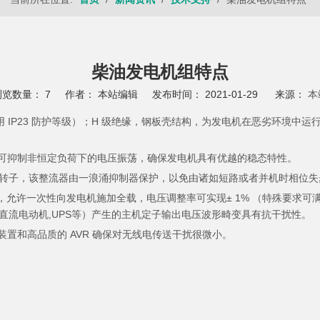
柴油发电机组特点
浏览数量：
7
作者： 本站编辑 发布时间： 2021-01-29 来源：
本
用 IP23 防护等级）；H 级绝缘，钢板壳结构，为发电机在恶劣环境中运
可抑制非恒定负荷下的电压振荡，确保发电机具有优越的稳态特性。
转子，该整流器由一浪涌抑制器保护，以免由诸如短路或者并机时相位失
许一次性向发电机施加全载，电压调整率可实现± 1% （特殊要求可满足
直流电动机,UPS等）产生的主机定子输出电压波形畸变具有抗干扰性。
，无刷装置和高品质的 AVR 确保对无线电传送干扰很微小。