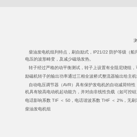
["wechat","weibo","qzone","douban","email"]
柴油发电机组列特点，刷自励式，IP21/22 防护等级（船
电压的波形畸变，及减少磁场发热。
转子经过严格的动平衡测试，转子上设置有全阻尼绕组，
励磁机转子的输出功率通过三相全波桥式整流器输出给主机
自动电压调节器（AVR）具有保护发电机的自动减荷特性，允
机具有较高电动机起动能力，并对由非线性负载（如可控硅
电话影响系数 TIF ＜ 50，电话谐波系数 THF ＜ 2%
柴油发电机组