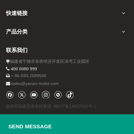
5、膜边框和耐水热粘胶，2000小时运行无脱胶，无变形。
快速链接
亚南集团官网：www.yanan-motor.cn/
产品分类
联系我们
福建省宁德市东侨经济开发区漳湾工业园区

 400 0080 999
+ 86-
593-
2589506

sales@yanan-motor.com

版权
福建亚南电机集团
闽ICP备14007692号-1

SEND MESSAGE