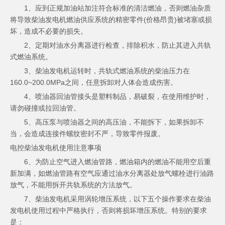
1、应到正规加油站加注符合标准的清洁燃油，否则燃油杂质
将导致柴油发电机燃油供应系统的精密零件(价格昂贵)被堵塞或损
坏，造成不必要的损失。
2、定期对油水分离器进行检查，排除积水，防止其进入共轨
式燃油系统。
3、柴油发电机运转时，共轨式燃油系统的柴油压力在
160.0~200.0MPa之间，任意拆卸对人体会造成伤害。
4、喷油器回油管接头是塑料制品，易破裂，在使用维护时，
请勿碰撞或拉回油管。
5、高压泵与喷油器之间的高压油，不能拆下，如果拆卸不
当，会造成连接件螺纹密封不严，导致零件报废。
电控柴油发电机使用注意事项
6、为防止空气进入燃油管路，燃油箱内的燃油不能用空后重
新加满，如燃油管路有空气应通过油水分离器处放气螺栓进行油路
放气，不能用拆开共轨系统的方法放气。
7、柴油发电机采用涡轮增压系统，以下五个操作要求在柴油
发电机使用过程中严格执行，否则将损坏增压系统。特别的要求
是：