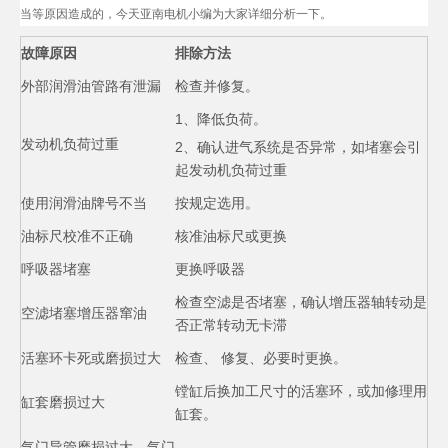
当等原因造成的，今天亚南电机小编为大家详细分析一下。
故障原因
排除方法
外部润滑油管路有泄漏
检查并修复。
1、降低负荷。
发动机负荷过重
2、确认进气系统是否异常，如堵塞会引
起发动机负荷过重
使用润滑油牌号不当
按规定选用。
油标尺校准不正确
核准油标尺或更换
呼吸器堵塞
更换呼吸器
检查空滤是否堵塞，确认增压器轴转动是
空滤堵塞增压器窜油
否正常转动无卡滞
活塞环卡死或磨损过大
检查、 修复、必要时更换。
镗缸后换加工尺寸的活塞环，或加修理用
缸套磨损过大
缸套。
气门导管磨损过大，气门