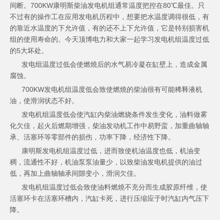
间断。700KW康明斯柴油发电机组通常温度把控在80℃最佳。只
不过有的操作工在应用发电机历程中，想要把水温度调得很低，有
的靠近水温度的下允许值，有的还不上下允许值，它是特别损害机
组的使用寿命的。今天顶博电力和大家一起学习发电机组温度过低
的5大坏处。
发电组温度过低会使燃燒后的水气易冷凝在缸壁上，造成金属
腐蚀。
700KW发电机组温度低会致使燃燒的柴油很有可能稀释液机
油，使滑润状态不好。
发电机组温度低会使汽缸内柴油燃烧条件发生变化，油料做雾
化欠佳，起火后燃期增强，柴油发动机工作中易野蛮，加重曲轴轴
承、活塞环等零部件的损伤，功率下降，经济性下降。
康明斯发电机组
温度过低，进而致使机油温度也低，机油变
稠，流通性不好，机油泵泵油量少，以致柴油发电机提供的油过
低，再加上曲轴轴承间隙变小，滑润欠佳。
发电机组温度过低会致使油料燃燒不充分而生成胶原纤维，使
活塞环卡在活塞环槽内，汽缸卡死，进行压缩应于时汽缸内气压下
降。