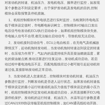
对发动机的转速、机油压力、发电机电压、频率进行监控，如发现
某个参数达不到设定要求，出于保护发动机及发电机的目的,控制
模块会采取报警及停机措施。
1、机组控制模块对市电状态进行实时监控，当检测到市电电压
低于模块设定值时，
市电
断电标识树立，控制模块I/O输出口发出
电压信号给发动机ECU执行启动命令，如果机组控制模块块失效、
市电输人信号不合理,都无法输出启动信号，导致机组无法启动。
2、发动机接到启动信号，ECU上电自检后，在无电气及机械故
障情况下，起动机拖转发动机，当发动机拖转转速达到设定的转速
时，在压缩力作用下，气缸内的温度持续升高至柴油燃烧温度，雾
化的柴油被点燃.推动活塞进行往复运动，
发动机
成功启动。若启
动过程中蓄电池电压不足、匹配电瓶线径过小都可能引起起动机转
速过低,直接影响发动机正常启动。
3、当发动机进人怠速状态，控制模块对发动机转速、机油压力
参数进行监控，判断发动机是否进人运行状态。如果发动机转速低
于模块设定的最小运行转速或机油压力值低于模块设定的最小压力
时，机组控制模块判定发动机未能成功启动，从而直接断开ECU电
源停机保护。发动机的运行转速、机油压力、水温等运行参数是通
过CANJ1939协议传输至机组控制模块，如CAN通讯线松动开路、