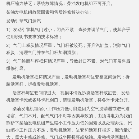
机压缩力缺乏：系统故障情况：柴油发电机组不可开启。
柴油发电机组
故障因素和售后维修解决办法：
发动引擎气门漏汽
1）发动引擎机气门过小，闭合不紧；查验并调节气门，使其合乎
使用说明书要求的技术标准；
2）气门上积炭情况严重，气门杆被咬死；开启汽缸盖，消除气门
积炭，清理气门并在气门杆加润滑脂；
3）气门锥面与座损坏情况严重，导致封口不紧。对气门开展售后
维修打磨。
发动机
活塞损坏情况严重，发动机活塞与缸套相互间漏汽：拆
装活塞杆，拆换发动机活塞。
活塞杆与缸套间隙过大；视损坏情况拆换活塞杆或缸套。发动
机活塞卡死或各环卡死创口，清理发动机活塞，将各环卡死分开。
柴油发电机组缩小工作压力低可能是因为空气滤清器或进气道
堵塞、气门不对、配气气门不对等因素导致的，由顶博电力为我们
剖析下柴油发电机组产生缩小工作压力低的因素以及处理办法。汽
缸缩小工作压力不足，发动机活塞、缸套和活塞杆损坏，漏汽量扩
大，需大中修或维修。气门或坐圈损坏或烧蚀。发动机活塞胶结。