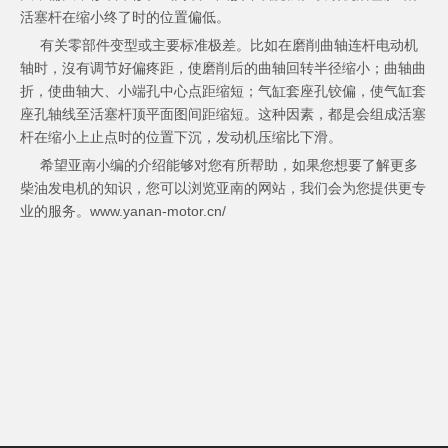
活塞杆在缩小终了时的位置偏低。
有关零部件变型或主要标准极差。比如在磨削曲轴连杆电动机
轴时，沒有调节好偏疼距，使磨削后的曲轴回转半径缩小；曲轴曲
折，使曲轴大、小端孔中心点距缩短；气缸套座孔铰偏，使气缸套
座孔轴线至活塞杆顶平面图间距缩短。这种因素，都是会组成活塞
杆在缩小上止点时的位置下沉，发动机压缩比下滑。
希望亚南小编的介绍能够对您有所帮助，如果您想要了解更多
柴油发电机的知识，您可以浏览亚南的网站，我们会为您提供更专
业的服务。www.yanan-motor.cn/